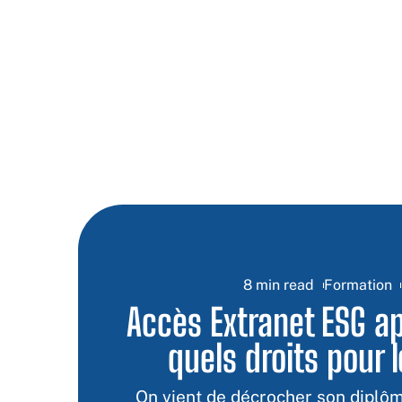
8 min read
Formation
Accès Extranet ESG ap
quels droits pour 
On vient de décrocher son diplôm