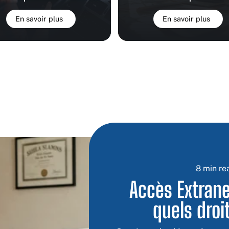
En savoir plus
En savoir plus
8 min re
Accès Extrane
quels droi