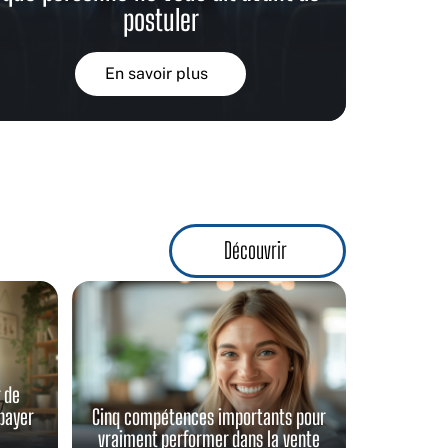
postuler
En savoir plus
Découvrir
r de
payer
Cinq compétences importants pour
vraiment performer dans la vente