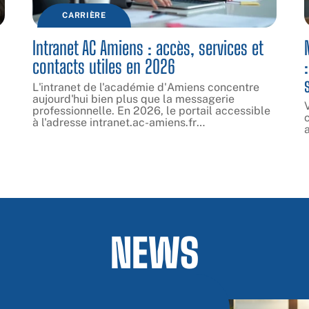
CARRIÈRE
Intranet AC Amiens : accès, services et
contacts utiles en 2026
L'intranet de l'académie d'Amiens concentre
aujourd'hui bien plus que la messagerie
professionnelle. En 2026, le portail accessible
à l'adresse intranet.ac-amiens.fr
…
a
NEWS