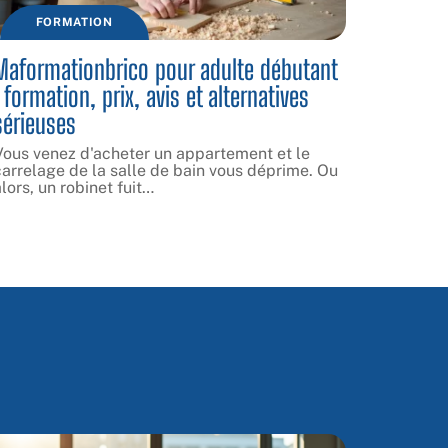
FORMATION
Maformationbrico pour adulte débutant
: formation, prix, avis et alternatives
sérieuses
Vous venez d'acheter un appartement et le
carrelage de la salle de bain vous déprime. Ou
lors, un robinet fuit
…