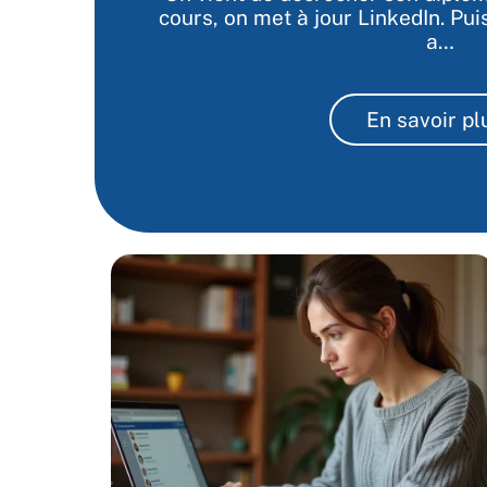
cours, on met à jour LinkedIn. Puis
a
…
En savoir pl