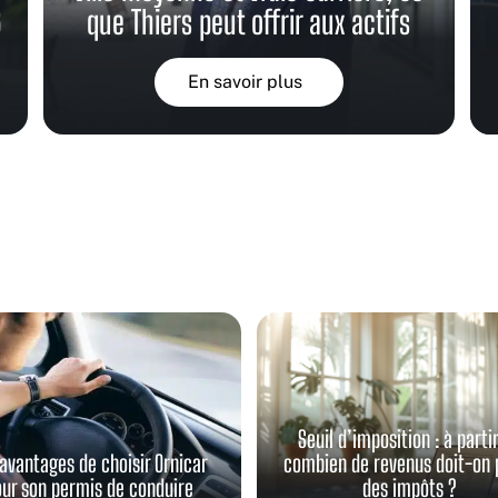
6
que Thiers peut offrir aux actifs
En savoir plus
Seuil d’imposition : à parti
avantages de choisir Ornicar
combien de revenus doit-on 
ur son permis de conduire
des impôts ?