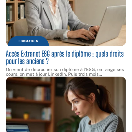
FORMATION
Accès Extranet ESG après le diplôme : quels droits
pour les anciens ?
On vient de décrocher son diplôme à l'ESG, on range ses
cours, on met à jour LinkedIn. Puis trois mois
…