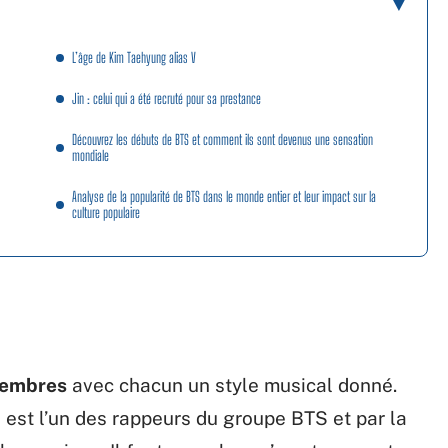
L’âge de Kim Taehyung alias V
Jin : celui qui a été recruté pour sa prestance
Découvrez les débuts de BTS et comment ils sont devenus une sensation
mondiale
Analyse de la popularité de BTS dans le monde entier et leur impact sur la
culture populaire
membres
avec chacun un style musical donné.
,
est l’un des rappeurs du groupe BTS et par la