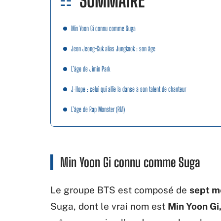
SOMMAIRE
Min Yoon Gi connu comme Suga
Jeon Jeong-Guk alias Jungkook : son âge
L’âge de Jimin Park
J-Hope : celui qui allie la danse à son talent de chanteur
L’âge de Rap Monster (RM)
Min Yoon Gi connu comme Suga
Le groupe BTS est composé de
sept 
Suga, dont le vrai nom est
Min Yoon Gi