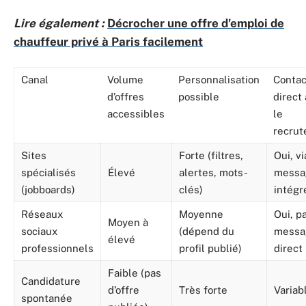
Lire également :
Décrocher une offre d'emploi de
chauffeur privé à Paris facilement
Canal
Volume
Personnalisation
Contac
d’offres
possible
direct
accessibles
le
recrut
Sites
Forte (filtres,
Oui, vi
spécialisés
Élevé
alertes, mots-
messa
(jobboards)
clés)
intégr
Réseaux
Moyenne
Oui, p
Moyen à
sociaux
(dépend du
messa
élevé
professionnels
profil publié)
direct
Faible (pas
Candidature
d’offre
Très forte
Variab
spontanée